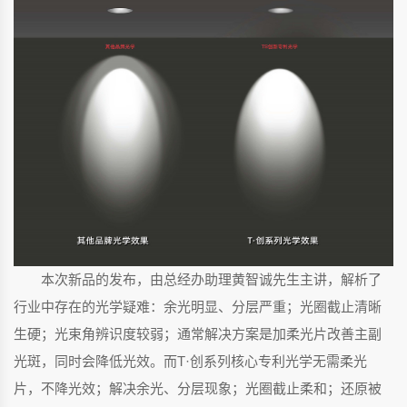
本次新品的发布，由总经办助理黄智诚先生主讲，解析了
行业中存在的光学疑难：余光明显、分层严重；光圈截止清晰
生硬；光束角辨识度较弱；通常解决方案是加柔光片改善主副
光斑，同时会降低光效。而T·创系列核心专利光学无需柔光
片，不降光效；解决余光、分层现象；光圈截止柔和；还原被