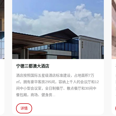
宁德三都澳大酒店
地
酒店按照国际五星级酒店标准建设，占地面积7万
，
㎡，拥有豪华客房295间，容纳上千人的会议厅和12
局
间中小型会议室，全日制餐厅、散点餐厅和30间中
餐包厢，商场、健身房...
详情