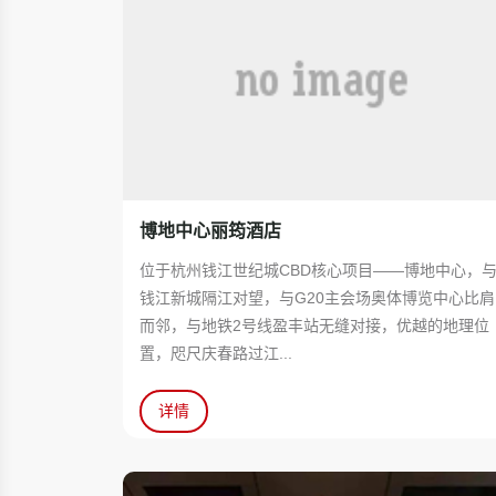
博地中心丽筠酒店
位于杭州钱江世纪城CBD核心项目——博地中心，
钱江新城隔江对望，与G20主会场奥体博览中心比肩
而邻，与地铁2号线盈丰站无缝对接，优越的地理位
置，咫尺庆春路过江...
详情