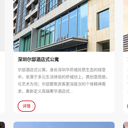
深圳尔邸酒店式公寓
与
尔邸酒店式公寓，身处深圳华侨城优质生态的绿意
中，坐落于多元生活体验的侨城坊上，携创意而居，
与艺术为邻；尔邸聚焦宾客更深层次的个体精神需
求，重新定义高端奢华酒店式...
详情