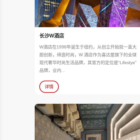
长沙W酒店
W酒店在1998年诞生于纽约，从创立开始就一直大
胆创新，缔造时尚，W 酒店作为喜达屋旗下的全球
现代奢华时尚生活品牌，其官方的定位是“Lifestye”
品牌，业内...
详情