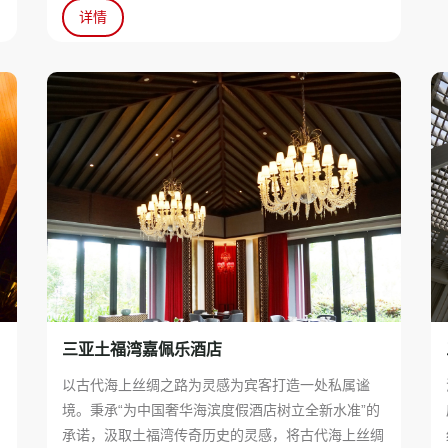
详情
三亚土福湾嘉佩乐酒店
界
以古代海上丝绸之路为灵感为宾客打造一处私属谧
境。秉承“为中国奢华海滨度假酒店树立全新水准”的
，
承诺，汲取土福湾传奇历史的灵感，将古代海上丝绸